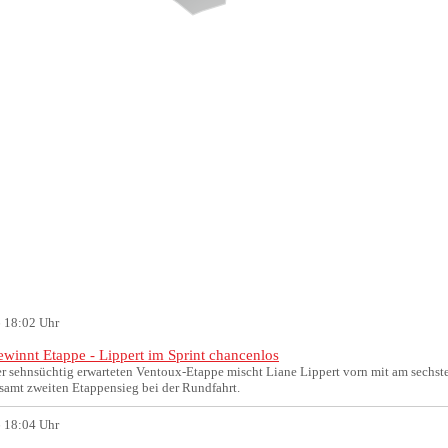
 18:02 Uhr
ewinnt Etappe - Lippert im Sprint chancenlos
r sehnsüchtig erwarteten Ventoux-Etappe mischt Liane Lippert vorn mit am sechsten
esamt zweiten Etappensieg bei der Rundfahrt.
 18:04 Uhr