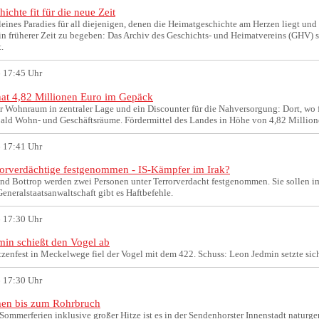
ichte fit für die neue Zeit
kleines Paradies für all diejenigen, denen die Heimatgeschichte am Herzen liegt und
n früherer Zeit zu begeben: Das Archiv des Geschichts- und Heimatvereins (GHV) st
t.
 17:45 Uhr
hat 4,82 Millionen Euro im Gepäck
r Wohnraum in zentraler Lage und ein Discounter für die Nahversorgung: Dort, wo 
bald Wohn- und Geschäftsräume. Fördermittel des Landes in Höhe von 4,82 Millione
 17:41 Uhr
orverdächtige festgenommen - IS-Kämpfer im Irak?
und Bottrop werden zwei Personen unter Terrorverdacht festgenommen. Sie sollen i
Generalstaatsanwaltschaft gibt es Haftbefehle.
 17:30 Uhr
in schießt den Vogel ab
zenfest in Meckelwege fiel der Vogel mit dem 422. Schuss: Leon Jedmin setzte sic
 17:30 Uhr
en bis zum Rohrbruch
ommerferien inklusive großer Hitze ist es in der Sendenhorster Innenstadt naturgem