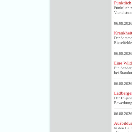
Pünktlich
Pünktlich 
Viertelstu
06.08.2026
Krankheit
Der Sommer
Rieselfelde
06.08.2026
Eine Wild
Ein Sandar
bei Stando
06.08.2026
Ladberger
Der 16-jäh
Bewerbung 
06.08.2026
Ausbildun
In den Hal