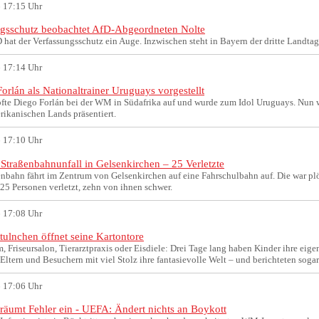
 17:15 Uhr
ngsschutz beobachtet AfD-Abgeordneten Nolte
D hat der Verfassungsschutz ein Auge. Inzwischen steht in Bayern der dritte Landt
 17:14 Uhr
Forlán als Nationaltrainer Uruguays vorgestellt
fte Diego Forlán bei der WM in Südafrika auf und wurde zum Idol Uruguays. Nun wir
rikanischen Lands präsentiert.
 17:10 Uhr
Straßenbahnunfall in Gelsenkirchen – 25 Verletzte
enbahn fährt im Zentrum von Gelsenkirchen auf eine Fahrschulbahn auf. Die war p
25 Personen verletzt, zehn von ihnen schwer.
 17:08 Uhr
tulnchen öffnet seine Kartontore
Friseursalon, Tierarztpraxis oder Eisdiele: Drei Tage lang haben Kinder ihre eig
 Eltern und Besuchern mit viel Stolz ihre fantasievolle Welt – und berichteten soga
 17:06 Uhr
 räumt Fehler ein - UEFA: Ändert nichts an Boykott