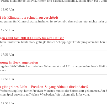
 Pferde nicht nur bei Showauftritten und Paraden, sondern auch im Sport bei Turni
 18:00 Uhr
f für Klimaschutz schnell ausgeschöpft
programm für Klimaschutzmaßnahmen ist so beliebt, dass schon jetzt nichts mehr g
 17:55 Uhr
en zahlt fast 300.000 Euro für alte Häuser
ahren umstritten, heute stark gefragt: Dieses Schöppinger Förderprogramm hat bere
lt.
 17:53 Uhr
erung in Heek angelaufen
ung des B70-Teilstückes zwischen Gabelpunkt und A31 ist angelaufen. Noch fließt
sehen.
 17:51 Uhr
 gibt grünes Licht – Preußen-Zugang Althaus direkt dabei?
 Vorbereitung liegt hinter Preußen Münster, nun ist der Saisonstart gekommen. Am 
sten Spiel auswärts auf Wehen Wiesbaden. Wir tickern alle Infos vorab.
 17:50 Uhr