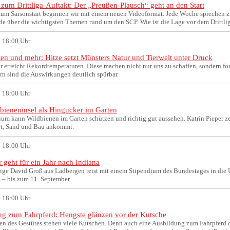
 zum Drittliga-Auftakt: Der „Preußen-Plausch“ geht an den Start
zum Saisonstart beginnen wir mit einem neuen Videoformat. Jede Woche sprechen 
nde über die wichtigsten Themen rund um den SCP. Wie ist die Lage vor dem Drittl
 18:00 Uhr
en und mehr: Hitze setzt Münsters Natur und Tierwelt unter Druck
 erreicht Rekordtemperaturen. Diese machen nicht nur uns zu schaffen, sondern for
rn sind die Auswirkungen deutlich spürbar.
 18:00 Uhr
bieneninsel als Hingucker im Garten
ium kann Wildbienen im Garten schützen und richtig gut aussehen. Katrin Pieper z
rt, Sand und Bau ankommt.
 18:00 Uhr
 geht für ein Jahr nach Indiana
rige David Groß aus Ladbergen reist mit einem Stipendium des Bundestages in die U
– bis zum 11. September.
 18:00 Uhr
g zum Fahrpferd: Hengste glänzen vor der Kutsche
len des Gestütes stehen viele Kutschen. Denn auch eine Ausbildung zum Fahrpferd 