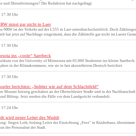
e und Dienstleistungen? Die Redaktion hat nachgefragt.
 17:30 Uhr
RW misst gar nicht in Laer
en-NRW ist der Verkehr auf der L555 in Laer unterdurchschnittlich. Doch Zählunge
eb hat jetzt auf Nachfrage eingeräumt, dass die Zählstelle gar nicht im Laerer Geme
 17:30 Uhr
sota ins „coole“ Saerbeck
ktikum von der University of Minnesota mit 65.000 Studenten ins kleine Saerbeck: S
gaben in der Klimakommune, wie sie in fast akzentfreiem Deutsch berichtet.
 17:30 Uhr
opfer berichten: „Splitter wie auf dem Schlachtfeld“
re Monate hinweg geschahen an der Oberschlesier Straße und in der Nachbarschaft E
nd Hiltrup. Jetzt werden die Fälle vor dem Landgericht verhandelt.
 17:24 Uhr
th wird neuer Leiter des Wuddi
rung: Jürgen Loth, bislang Leiter der Einrichtung „Feez“ in Kinderhaus, übernimm
un der Personalrat der Stadt.