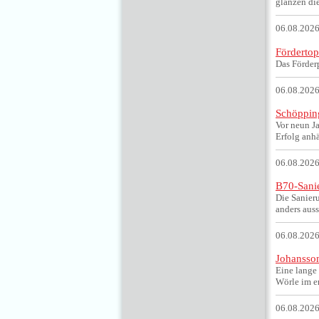
glänzen die
06.08.2026
Fördertop
Das Förder
06.08.2026
Schöpping
Vor neun J
Erfolg anhä
06.08.2026
B70-Sani
Die Sanier
anders aus
06.08.2026
Johansson
Eine lange
Wörle im er
06.08.2026