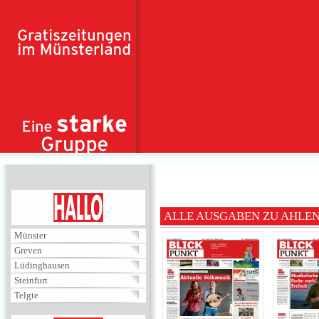
Direkt zum Inhalt
HALLO
ALLE AUSGABEN ZU AHLE
Münster
Greven
Lüdinghausen
Steinfurt
Telgte