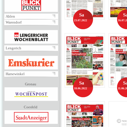
BLICKPUNKT
Sa
S
Ahlen
23.07.2022
16.07.
Warendorf
MENÜ
Lengerich
EMSKURIER
Harsewinkel
Sa
S
Gronau
18.06.2022
11.06.2
Coesfeld