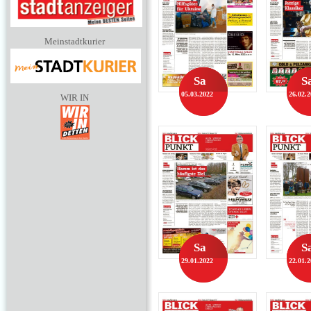
Meinstadtkurier
Sa
S
05.03.2022
26.02.
WIR IN
Sa
S
29.01.2022
22.01.