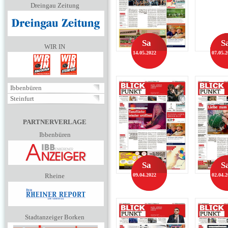
Dreingau Zeitung
Sa
S
WIR IN
14.05.2022
07.05.
Ibbenbüren
Steinfurt
PARTNERVERLAGE
Ibbenbüren
Sa
S
Rheine
09.04.2022
02.04.
Stadtanzeiger Borken