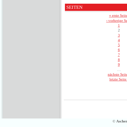
SEITEN
« erste Seit
‹ vorherige Se
1
2
3
4
5
6
7
8
9
…
nächste Seite
letzte Seite
©
Asche