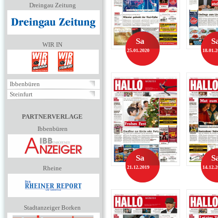
Dreingau Zeitung
Sa
S
WIR IN
25.01.2020
18.01.
Ibbenbüren
Steinfurt
PARTNERVERLAGE
Ibbenbüren
Sa
S
Rheine
21.12.2019
14.12.
Stadtanzeiger Borken