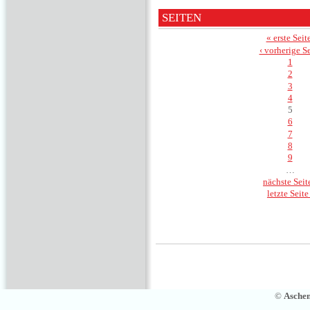
SEITEN
« erste Seit
‹ vorherige Se
1
2
3
4
5
6
7
8
9
…
nächste Seite
letzte Seite
©
Asche