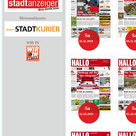
Meinstadtkurier
Sa
S
16.11.2019
09.11.2
WIR IN
Sa
S
12.10.2019
05.10.