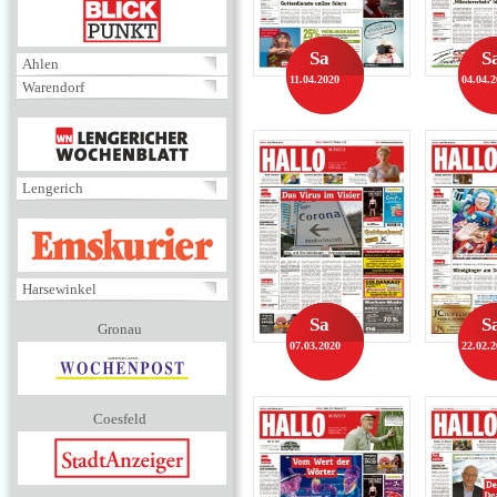
BLICKPUNKT
Sa
S
Ahlen
11.04.2020
04.04.
Warendorf
MENÜ
Lengerich
EMSKURIER
Harsewinkel
Sa
S
Gronau
07.03.2020
22.02.
Coesfeld