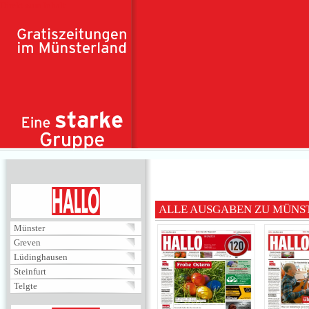
Direkt zum Inhalt
HALLO
ALLE AUSGABEN ZU MÜNS
Münster
Greven
Lüdinghausen
Steinfurt
Telgte