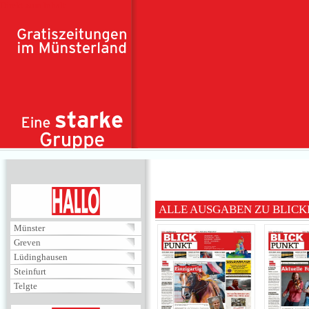
Direkt zum Inhalt
HALLO
ALLE AUSGABEN ZU BLIC
Münster
Greven
Lüdinghausen
Steinfurt
Telgte