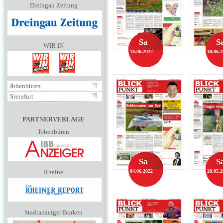
Dreingau Zeitung
Sa
S
WIR IN
18.06.2022
18.06.
Ibbenbüren
Steinfurt
PARTNERVERLAGE
Ibbenbüren
Sa
S
Rheine
04.06.2022
28.05.
Stadtanzeiger Borken