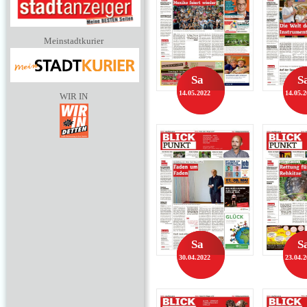
Meinstadtkurier
Sa
S
14.05.2022
14.05.
WIR IN
Sa
S
30.04.2022
23.04.