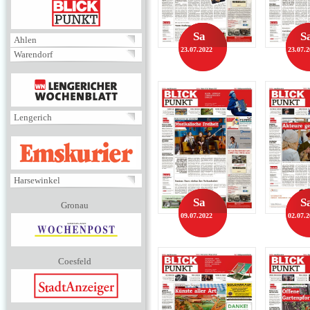
BLICKPUNKT
Sa
S
Ahlen
23.07.2022
23.07.
Warendorf
MENÜ
Lengerich
EMSKURIER
Harsewinkel
Sa
S
Gronau
09.07.2022
02.07.
Coesfeld