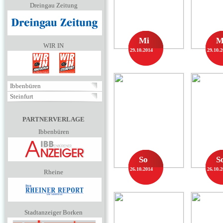
Dreingau Zeitung
Mi
M
WIR IN
29.10.2014
29.10.
Ibbenbüren
Steinfurt
PARTNERVERLAGE
Ibbenbüren
So
S
26.10.2014
26.10.
Rheine
Stadtanzeiger Borken