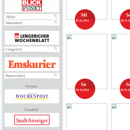
BLICKPUNKT
Mi
S
Ahlen
05.11.2014
02.11.2
Warendorf
MENÜ
Lengerich
EMSKURIER
Harsewinkel
So
S
Gronau
02.11.2014
02.11.2
Coesfeld