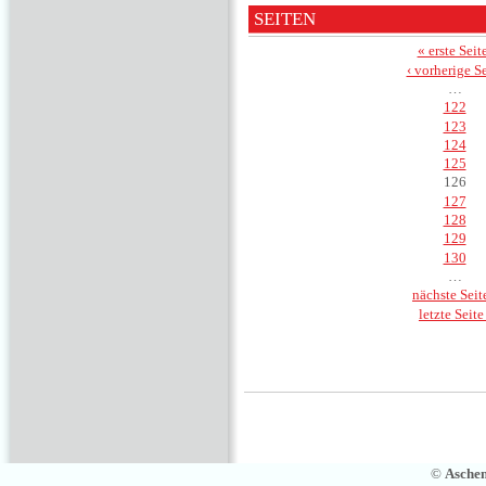
SEITEN
« erste Seit
‹ vorherige Se
…
122
123
124
125
126
127
128
129
130
…
nächste Seite
letzte Seite
©
Asche