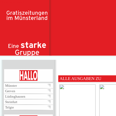
Direkt zum Inhalt
HALLO
ALLE AUSGABEN ZU
Münster
Greven
Lüdinghausen
Steinfurt
Telgte