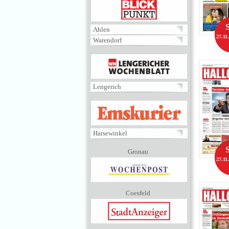
BLICKPUNKT
Ahlen
27.11
Warendorf
MENÜ
Lengerich
EMSKURIER
Harsewinkel
Gronau
27.11
Coesfeld