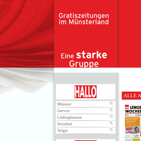
Direkt zum Inhalt
HALLO
ALLE 
Münster
Greven
Lüdinghausen
Steinfurt
Telgte