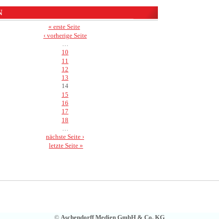
N
« erste Seite
‹ vorherige Seite
…
10
11
12
13
14
15
16
17
18
…
nächste Seite ›
letzte Seite »
©
Aschendorff Medien GmbH & Co. KG