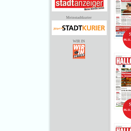
Meinstadtkurier
06.11
WIR IN
06.11