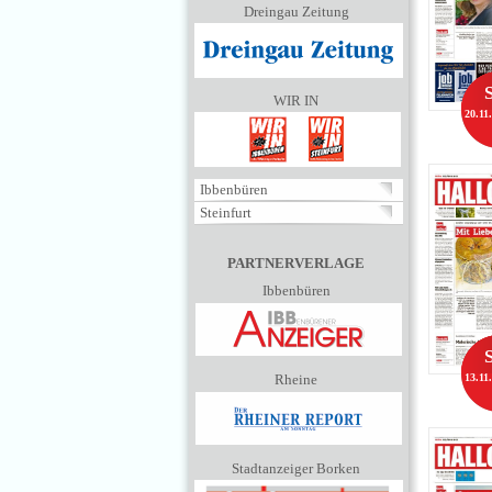
Dreingau Zeitung
WIR IN
20.11
Ibbenbüren
Steinfurt
PARTNERVERLAGE
Ibbenbüren
Rheine
13.11
Stadtanzeiger Borken