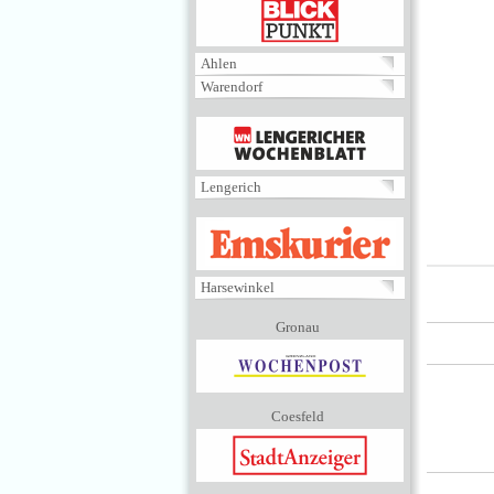
BLICKPUNKT
Ahlen
Warendorf
MENÜ
Lengerich
EMSKURIER
Harsewinkel
Gronau
Coesfeld