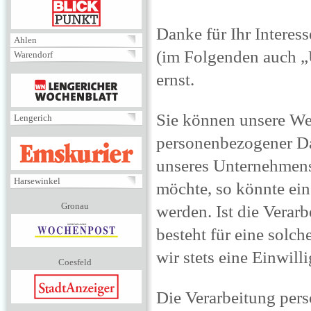
BLICKPUNKT
Danke für Ihr Intere
Ahlen
(im Folgenden auch 
Warendorf
ernst.
MENÜ
Sie können unsere We
Lengerich
personenbezogener Da
EMSKURIER
unseres Unternehmens
Harsewinkel
möchte, so könnte ein
Gronau
werden. Ist die Verar
besteht für eine solc
wir stets eine Einwill
Coesfeld
Die Verarbeitung per