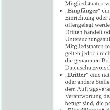
Mitgliedstaaten v
„
Empfänger
“ ein
Einrichtung oder 
offengelegt werde
Dritten handelt o
Untersuchungsauf
Mitgliedstaaten m
gelten jedoch nic
die genannten Beh
Datenschutzvorsc
„
Dritter
“ eine na
oder andere Stell
dem Auftragsverar
Verantwortung des
befugt sind, die 
„
Einwilligung
“ d