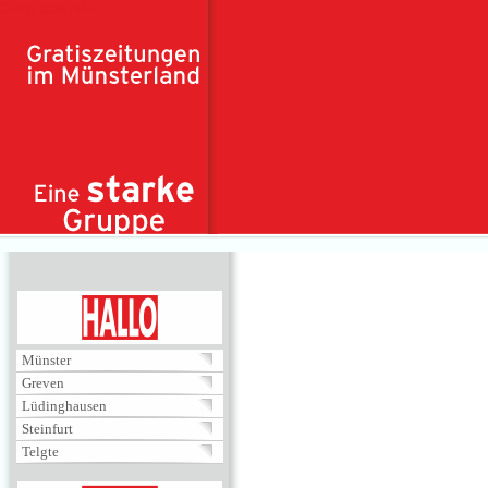
Direkt zum Inhalt
HALLO
Münster
Greven
Lüdinghausen
Steinfurt
Telgte