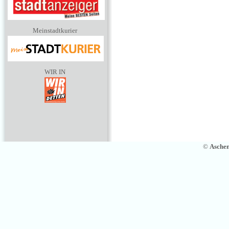
Meinstadtkurier
WIR IN
©
Asche