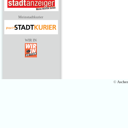
Meinstadtkurier
WIR IN
©
Asche