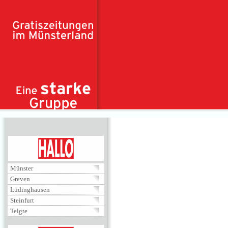
Direkt zum Inhalt
HALLO
Münster
Greven
Lüdinghausen
Steinfurt
Telgte