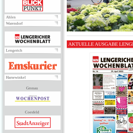
BLICKPUNKT
Ahlen
Warendorf
MENÜ
AKTUELLE AUSGABE LENG
Lengerich
EMSKURIER
Harsewinkel
Gronau
Coesfeld