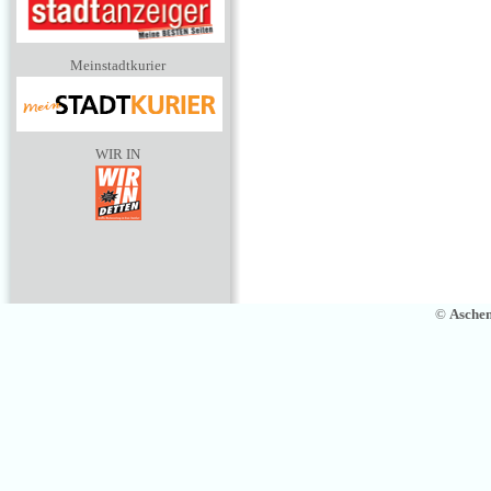
Meinstadtkurier
WIR IN
©
Asche