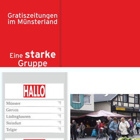
Direkt zum Inhalt
HALLO
Münster
Greven
Lüdinghausen
Steinfurt
Telgte