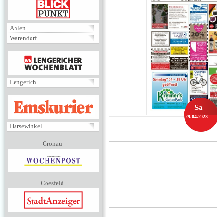
BLICKPUNKT
Ahlen
Warendorf
MENÜ
Lengerich
EMSKURIER
Sa
29.04.2023
Harsewinkel
Gronau
Coesfeld