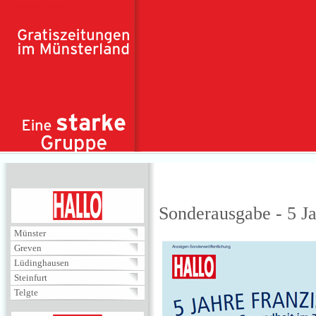
Direkt zum Inhalt
HALLO
Sonderausgabe - 5 Ja
Münster
Greven
Lüdinghausen
Steinfurt
Telgte