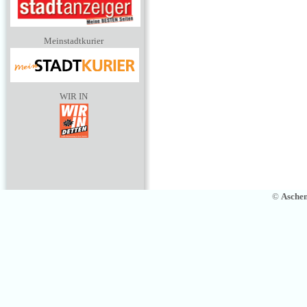
Meinstadtkurier
WIR IN
©
Asche