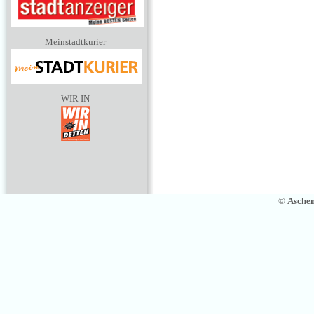
Meinstadtkurier
WIR IN
©
Asche