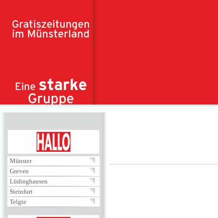
Direkt zum Inhalt
HALLO
Münster
Greven
Lüdinghausen
Steinfurt
Telgte