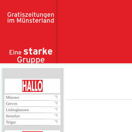
Direkt zum Inhalt
HALLO
Münster
Greven
Lüdinghausen
Steinfurt
Telgte