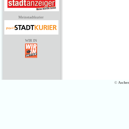
Meinstadtkurier
WIR IN
©
Asche