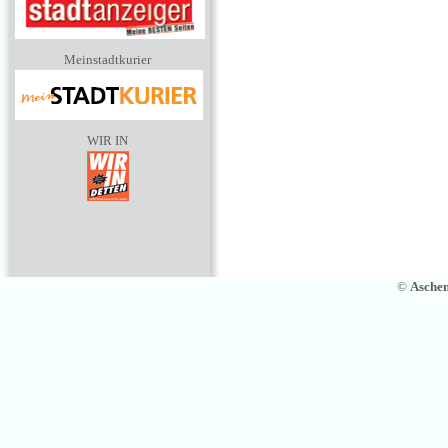
Meinstadtkurier
WIR IN
©
Asche