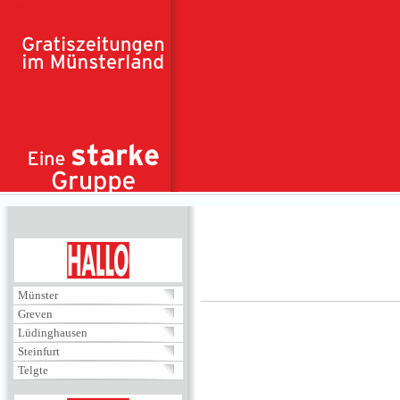
Direkt zum Inhalt
HALLO
Münster
Greven
Lüdinghausen
Steinfurt
Telgte