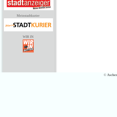
Meinstadtkurier
WIR IN
©
Asche