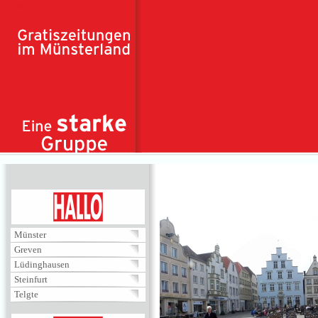
Direkt zum Inhalt
HALLO
Münster
Greven
Lüdinghausen
Steinfurt
Telgte