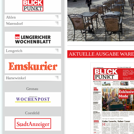
BLICKPUNKT
Ahlen
Warendorf
MENÜ
Lengerich
AKTUELLE AUSGABE WAR
EMSKURIER
Harsewinkel
Gronau
Coesfeld