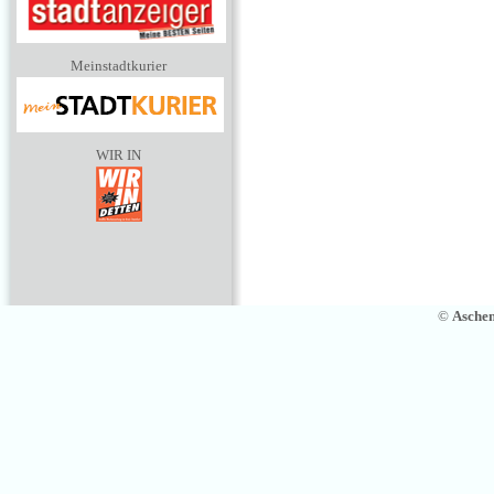
Meinstadtkurier
WIR IN
©
Asche