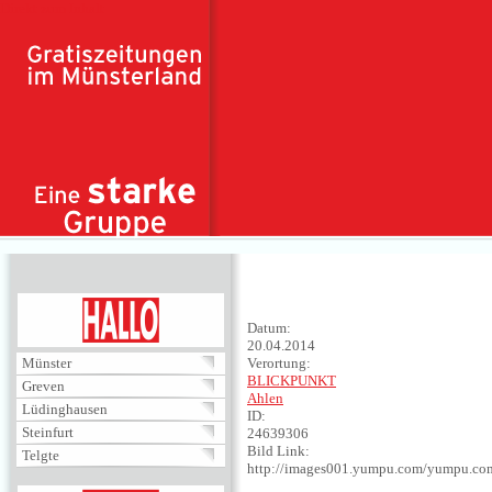
Direkt zum Inhalt
HALLO
Datum:
20.04.2014
Münster
Verortung:
BLICKPUNKT
Greven
Ahlen
Lüdinghausen
ID:
Steinfurt
24639306
Bild Link:
Telgte
http://images001.yumpu.com/yumpu.c