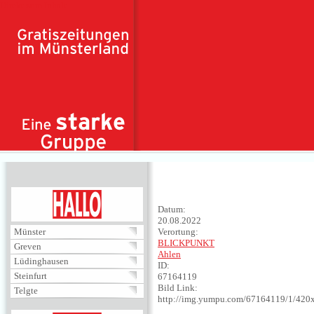
Direkt zum Inhalt
HALLO
Datum:
20.08.2022
Münster
Verortung:
BLICKPUNKT
Greven
Ahlen
Lüdinghausen
ID:
Steinfurt
67164119
Bild Link:
Telgte
http://img.yumpu.com/67164119/1/420