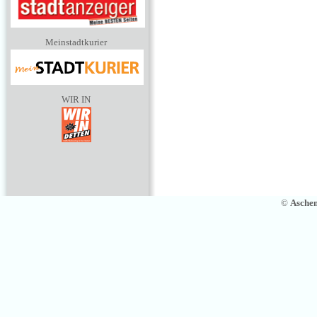
Meinstadtkurier
WIR IN
©
Asche