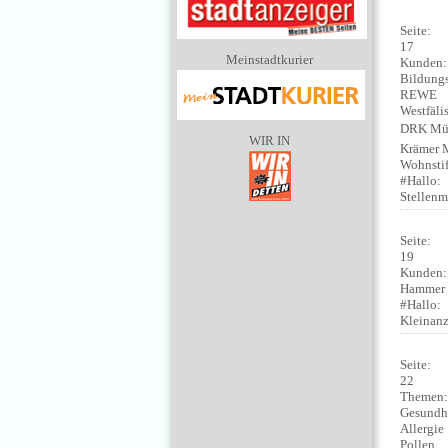
Seite:
17
Meinstadtkurier
Kunden
Bildungs
REWE
Westfäli
DRK Mü
WIR IN
Krämer 
Wohnstif
#Hallo:
Stellenm
Seite:
19
Kunden
Hammer
#Hallo:
Kleinan
Seite:
22
Themen
Gesundh
Allergie
Pollen