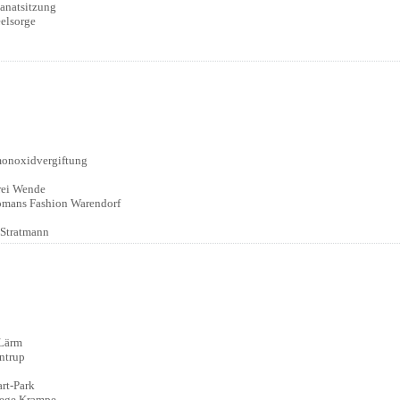
anatsitzung
eelsorge
:
onoxidvergiftung
:
rei Wende
mans Fashion Warendorf
 Stratmann
:
 Lärm
ntrup
:
rt-Park
ege Krampe