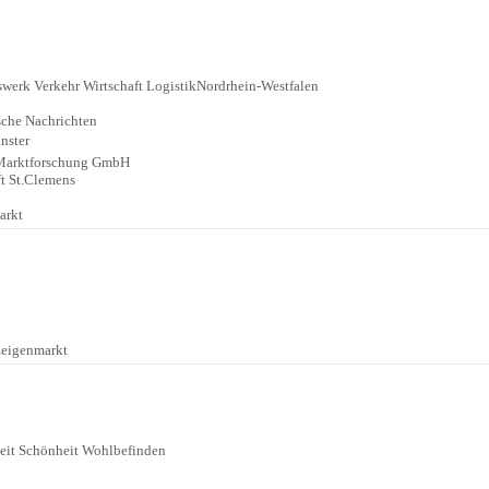
:
werk Verkehr Wirtschaft LogistikNordrhein-Westfalen
sche Nachrichten
nster
Marktforschung GmbH
t St.Clemens
arkt
:
zeigenmarkt
:
eit Schönheit Wohlbefinden