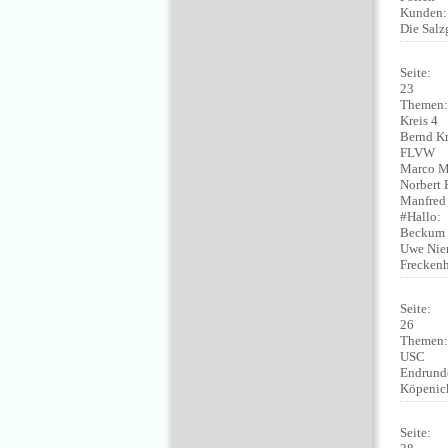
Kunden
Die Salz
Seite:
23
Themen
Kreis 4
Bernd K
FLVW
Marco M
Norbert 
Manfred
#Hallo:
Beckum
Uwe Nie
Freckenh
Seite:
26
Themen
USC
Endrund
Köpenic
Seite: