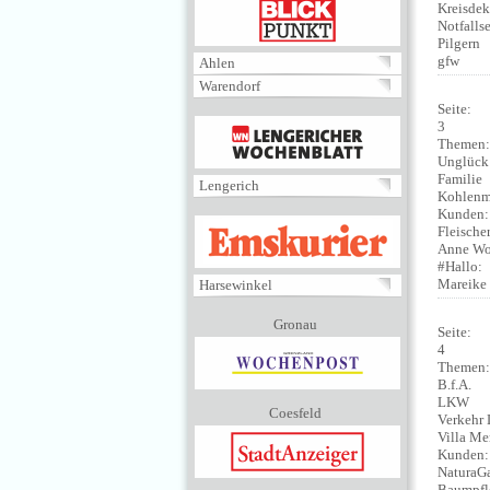
BLICKPUNKT
Kreisdek
Notfalls
Pilgern
gfw
Ahlen
Warendorf
Seite:
MENÜ
3
Themen
Unglück
Familie
Lengerich
Kohlenm
Kunden
EMSKURIER
Fleische
Anne Wo
#Hallo:
Mareike
Harsewinkel
Gronau
Seite:
4
Themen
B.f.A.
LKW
Coesfeld
Verkehr
Villa Me
Kunden
NaturaGa
Baumpfl