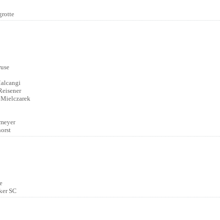
:
grotte
:
ruse
alcangi
Reisener
 Mielczarek
meyer
orst
:
e
ker SC