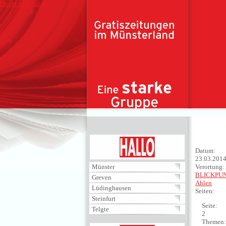
Direkt zum Inhalt
HALLO
Datum:
23.03.201
Münster
Verortung:
BLICKPU
Greven
Ahlen
Lüdinghausen
Seiten:
Steinfurt
Seite:
Telgte
2
Themen