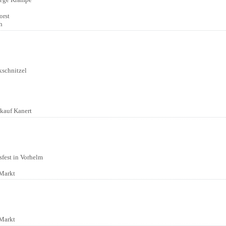
orst
h
:
schnitzel
:
kauf Kanert
:
sfest in Vorhelm
:
Markt
:
Markt