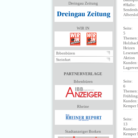
Dreingau Zeitung
#Hallo:
Sendenh
Alberslo
Seite:
WIR IN
5
Themen
Holzhack
Heizen
Lesestart
Ibbenbüren
Aktion
Steinfurt
Kunden
Lagerver
PARTNERVERLAGE
Seite:
Ibbenbüren
6
Themen
Frühling
Kunden
Kemper 
Rheine
Seite:
13
Kunden
Stadtanzeiger Borken
Kemper 