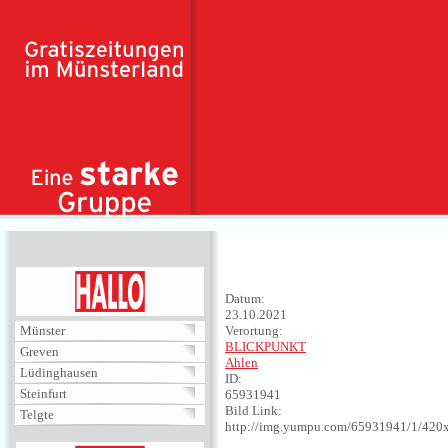
Direkt zum Inhalt
HALLO
Datum:
23.10.2021
Münster
Verortung:
BLICKPUNKT
Greven
Ahlen
Lüdinghausen
ID:
Steinfurt
65931941
Bild Link:
Telgte
http://img.yumpu.com/65931941/1/420