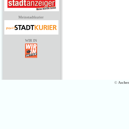
Meinstadtkurier
WIR IN
©
Asche