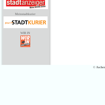
Meinstadtkurier
WIR IN
©
Asche