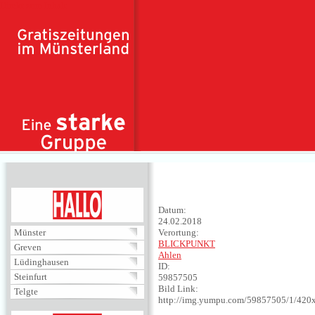
Direkt zum Inhalt
HALLO
Datum:
24.02.2018
Münster
Verortung:
BLICKPUNKT
Greven
Ahlen
Lüdinghausen
ID:
Steinfurt
59857505
Bild Link:
Telgte
http://img.yumpu.com/59857505/1/420