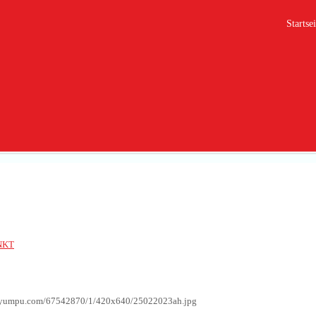
Startsei
3
NKT
g.yumpu.com/67542870/1/420x640/25022023ah.jpg