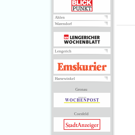
BLICKPUNKT
Ahlen
Warendorf
MENÜ
Lengerich
EMSKURIER
Harsewinkel
Gronau
Coesfeld