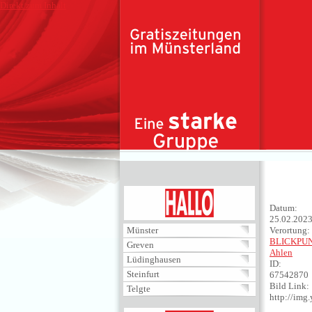
Direkt zum Inhalt
HALLO
Datum:
25.02.202
Münster
Verortung:
BLICKPU
Greven
Ahlen
Lüdinghausen
ID:
Steinfurt
67542870
Bild Link:
Telgte
http://im