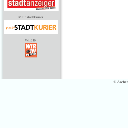
Meinstadtkurier
WIR IN
©
Asche