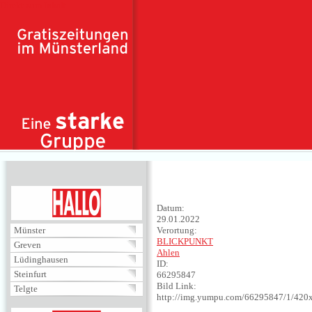
Direkt zum Inhalt
HALLO
Datum:
29.01.2022
Münster
Verortung:
BLICKPUNKT
Greven
Ahlen
Lüdinghausen
ID:
Steinfurt
66295847
Bild Link:
Telgte
http://img.yumpu.com/66295847/1/420