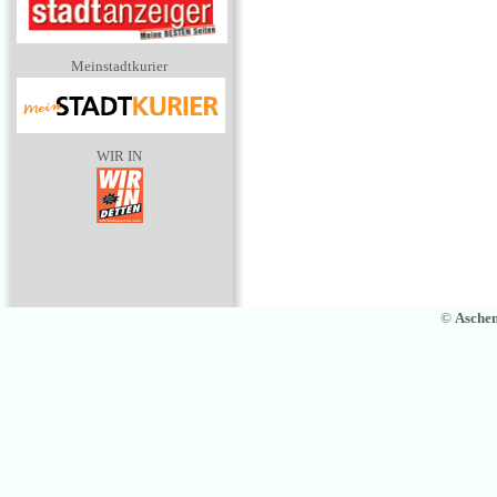
Meinstadtkurier
WIR IN
©
Asche