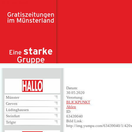
Direkt zum Inhalt
HALLO
Datum:
30.05.2020
Münster
Verortung:
BLICKPUNKT
Greven
Ahlen
Lüdinghausen
ID:
Steinfurt
63439040
Bild Link:
Telgte
http://img.yumpu.com/63439040/1/420