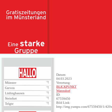
Direkt zum Inhalt
HALLO
Datum:
04.03.2023
Münster
Verortung:
BLICKPUNKT
Greven
Warendorf
Lüdinghausen
ID:
Steinfurt
67559450
Bild Link:
Telgte
http://img.yumpu.com/67559450/1/420