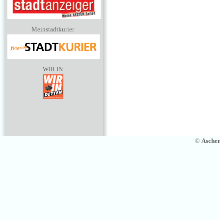
Meinstadtkurier
WIR IN
©
Asche