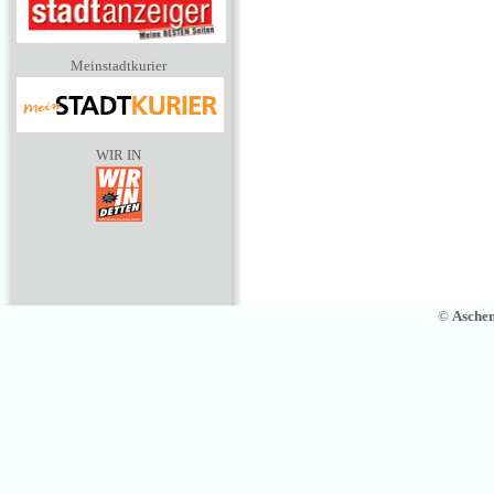
Meinstadtkurier
WIR IN
©
Asche