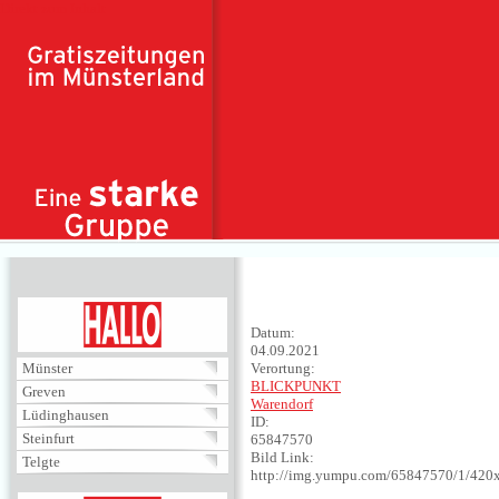
Direkt zum Inhalt
HALLO
Datum:
04.09.2021
Münster
Verortung:
BLICKPUNKT
Greven
Warendorf
Lüdinghausen
ID:
Steinfurt
65847570
Bild Link:
Telgte
http://img.yumpu.com/65847570/1/420