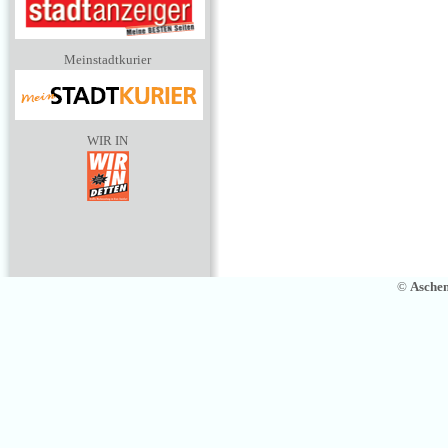
Meinstadtkurier
WIR IN
©
Asche