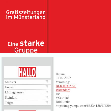
Direkt zum Inhalt
HALLO
Datum:
05.02.2022
Münster
Verortung:
BLICKPUNKT
Greven
Warendorf
Lüdinghausen
ID:
Steinfurt
66334188
Bild Link:
Telgte
http://img.yumpu.com/66334188/1/420