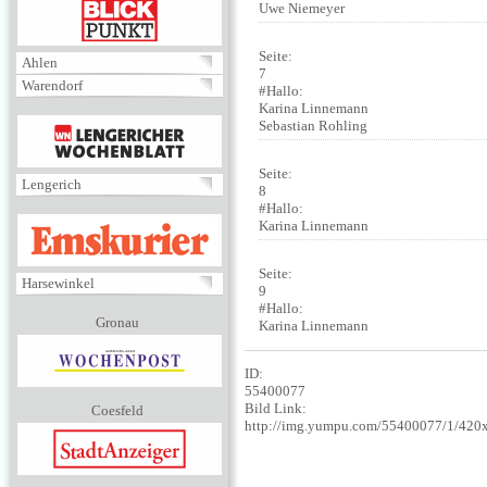
BLICKPUNKT
Uwe Niemeyer
Seite:
Ahlen
7
Warendorf
#Hallo:
Karina Linnemann
MENÜ
Sebastian Rohling
Seite:
Lengerich
8
#Hallo:
EMSKURIER
Karina Linnemann
Seite:
Harsewinkel
9
#Hallo:
Gronau
Karina Linnemann
ID:
55400077
Bild Link:
Coesfeld
http://img.yumpu.com/55400077/1/420