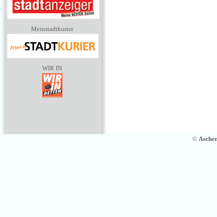
Meinstadtkurier
WIR IN
©
Asche