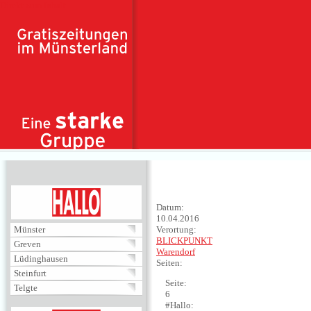
Direkt zum Inhalt
HALLO
Datum:
10.04.2016
Münster
Verortung:
BLICKPUNKT
Greven
Warendorf
Lüdinghausen
Seiten:
Steinfurt
Seite:
Telgte
6
#Hallo: