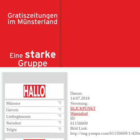
Direkt zum Inhalt
HALLO
Datum:
14.07.2018
Münster
Verortung:
BLICKPUNKT
Greven
Warendorf
Lüdinghausen
ID:
Steinfurt
61150609
Bild Link:
Telgte
http://img.yumpu.com/61150609/1/420