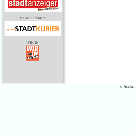
Meinstadtkurier
WIR IN
©
Asche