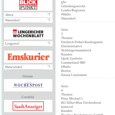
BLICKPUNKT
gfw
Gründungswoche
Leader-Regionen
#Hallo:
Ahlen
Warendorf
Warendorf
MENÜ
Seite:
3
Themen:
Friedrich-Fröbel-Kindergarten
Lengerich
Elterninitiative
Neubürgerstammtisch
EMSKURIER
Kunden:
Optik Goebeler
Lummerland HBf
#Hallo:
Harsewinkel
Beelen
Karina Linnemann
Gronau
Seite:
4
Themen:
Coesfeld
Prinz Michael I.
KG Silber-Blau Freckenhorst
karneval
Kunden:
Pinolino Kinderträume GmbH