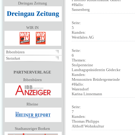
Dreingau Zeitung
#Hallo:
Sassenberg
Seite:
5
WIR IN
Kunden:
Westfalen AG
Seite:
Ibbenbüren
6
Steinfurt
Themen:
Stolpersteine
Landtagspräsidentin Gödecke
PARTNERVERLAGE
Kunden:
Mennoniten Brüdergemeinde
Ibbenbüren
#Hallo:
Warendorf
Karina Linnemann
Rheine
Seite:
7
Kunden:
Thomas Philipps
Althoff Wohnkultur
Stadtanzeiger Borken