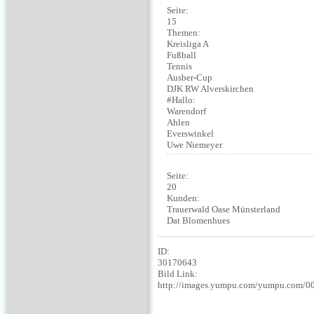
Seite:
15
Themen:
Kreisliga A
Fußball
Tennis
Ausber-Cup
DJK RW Alverskirchen
#Hallo:
Warendorf
Ahlen
Everswinkel
Uwe Niemeyer
Seite:
20
Kunden:
Trauerwald Oase Münsterland
Dat Blomenhues
ID:
30170643
Bild Link:
http://images.yumpu.com/yumpu.com/