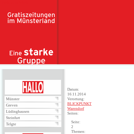
Direkt zum Inhalt
HALLO
Datum:
16.11.2014
Münster
Verortung:
BLICKPUNKT
Greven
Warendorf
Lüdinghausen
Seiten:
Steinfurt
Seite:
Telgte
2
Themen: