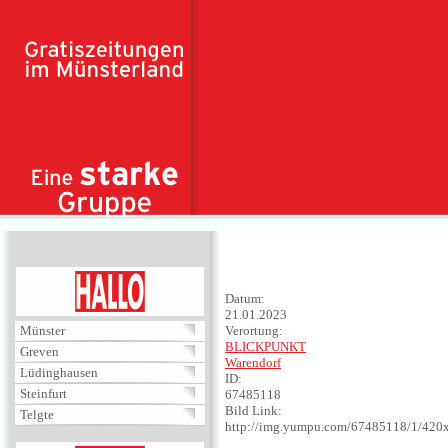
Direkt zum Inhalt
HALLO
Datum:
21.01.2023
Münster
Verortung:
BLICKPUNKT
Greven
Warendorf
Lüdinghausen
ID:
Steinfurt
67485118
Bild Link:
Telgte
http://img.yumpu.com/67485118/1/420