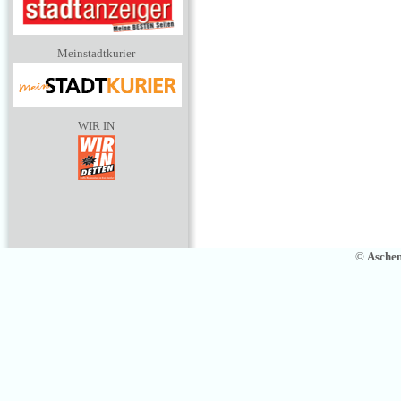
Meinstadtkurier
WIR IN
©
Asche