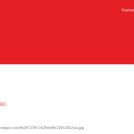
Startsei
2
NKT
g.yumpu.com/66267259/1/420x640/22012022wa.jpg