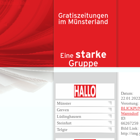
Direkt zum Inhalt
HALLO
Datum:
22.01.202
Münster
Verortung:
BLICKPU
Greven
Warendorf
Lüdinghausen
ID:
Steinfurt
66267259
Bild Link:
Telgte
http://im