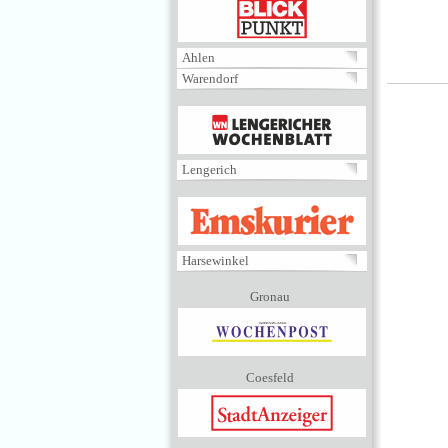
BLICKPUNKT
Ahlen
Warendorf
MENÜ
Lengerich
EMSKURIER
Harsewinkel
Gronau
Coesfeld