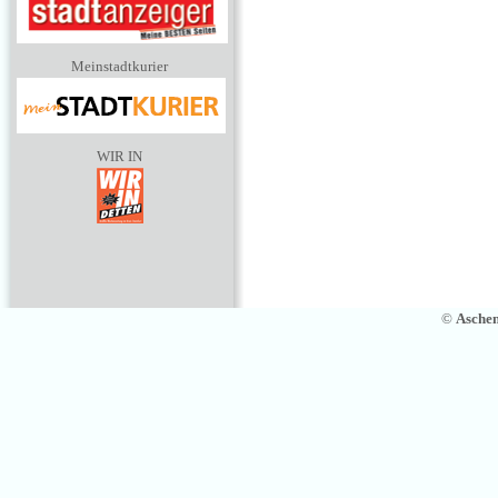
Meinstadtkurier
WIR IN
©
Asche