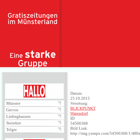
Direkt zum Inhalt
HALLO
Datum:
25.10.2015
Münster
Verortung:
BLICKPUNKT
Greven
Warendorf
Lüdinghausen
ID:
Steinfurt
54506368
Bild Link:
Telgte
http://img.yumpu.com/54506368/1/480