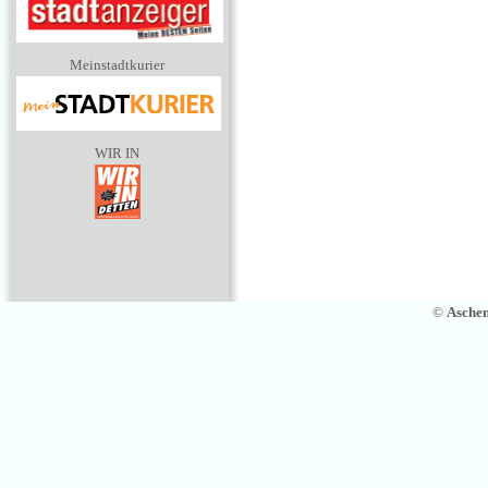
Meinstadtkurier
WIR IN
©
Asche