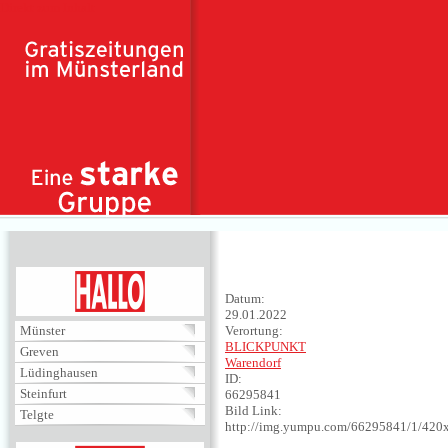
Direkt zum Inhalt
HALLO
Datum:
29.01.2022
Münster
Verortung:
BLICKPUNKT
Greven
Warendorf
Lüdinghausen
ID:
Steinfurt
66295841
Bild Link:
Telgte
http://img.yumpu.com/66295841/1/420