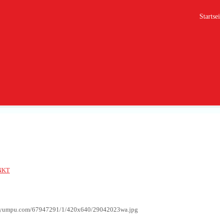
Startsei
3
NKT
g.yumpu.com/67947291/1/420x640/29042023wa.jpg