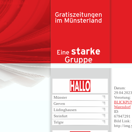
Direkt zum Inhalt
HALLO
Datum:
29.04.202
Münster
Verortung:
BLICKPU
Greven
Warendorf
Lüdinghausen
ID:
Steinfurt
67947291
Bild Link:
Telgte
http://im