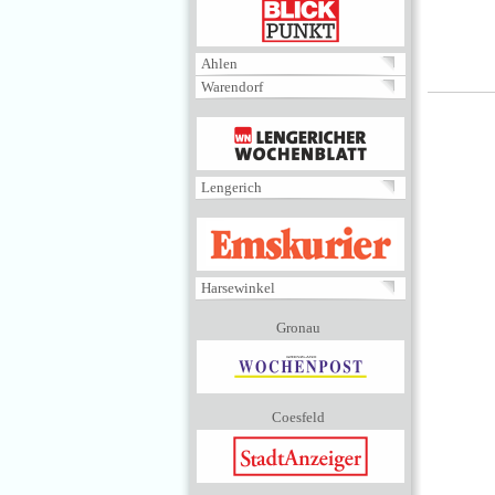
BLICKPUNKT
Ahlen
Warendorf
MENÜ
Lengerich
EMSKURIER
Harsewinkel
Gronau
Coesfeld