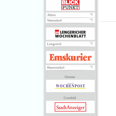
BLICKPUNKT
Ahlen
Warendorf
MENÜ
Lengerich
EMSKURIER
Harsewinkel
Gronau
Coesfeld