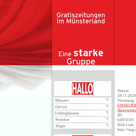
Direkt zum Inhalt
HALLO
Datum:
28.11.202
Münster
Verortung:
EMSKURI
Greven
Harsewinke
Lüdinghausen
ID:
Steinfurt
64970181
Bild Link:
Telgte
http://im