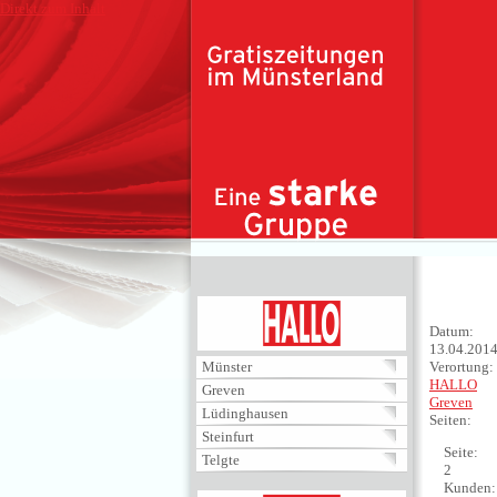
Direkt zum Inhalt
HALLO
Datum:
13.04.201
Münster
Verortung:
HALLO
Greven
Greven
Lüdinghausen
Seiten:
Steinfurt
Seite:
Telgte
2
Kunden