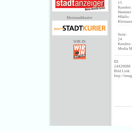
15
Kunden
Hammer
#Hallo:
Meinstadtkurier
Kleinan
Seite:
24
WIR IN
Kunden
Media M
ID:
24420088
Bild Link:
http://im