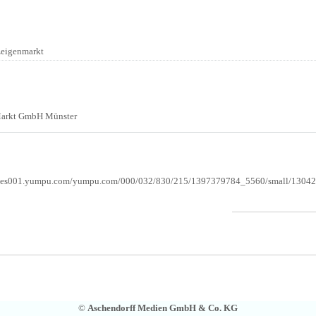
:
zeigenmarkt
:
arkt GmbH Münster
ages001.yumpu.com/yumpu.com/000/032/830/215/1397379784_5560/small/1304
©
Aschendorff Medien GmbH & Co. KG