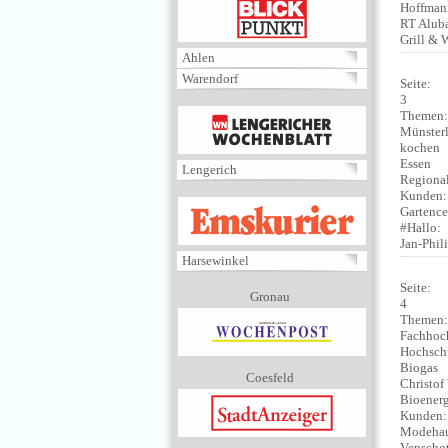
BLICKPUNKT
Hoffma
RT Alub
Grill & 
Ahlen
Warendorf
Seite:
3
MENÜ
Themen
Münster
kochen
Essen
Lengerich
Regional
Kunden
EMSKURIER
Gartence
#Hallo:
Jan-Phil
Harsewinkel
Seite:
Gronau
4
Themen
Fachhoc
Hochschu
Biogas
Coesfeld
Christof
Bioenerg
Kunden
Modehau
Venschot