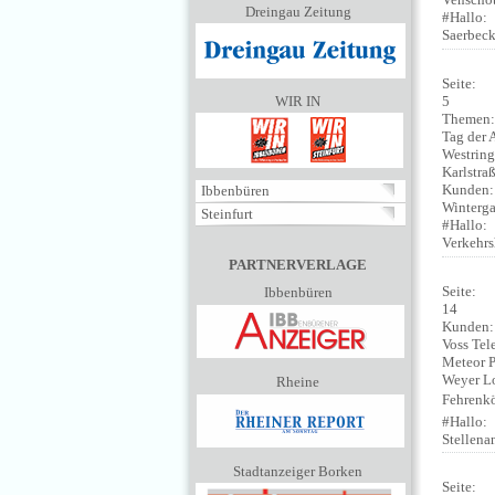
Dreingau Zeitung
#Hallo:
Saerbec
Seite:
5
WIR IN
Themen
Tag der 
Westring
Karlstra
Kunden
Ibbenbüren
Winterga
Steinfurt
#Hallo:
Verkehrs
PARTNERVERLAGE
Seite:
Ibbenbüren
14
Kunden
Voss Te
Meteor P
Weyer Lo
Rheine
Fehrenk
#Hallo:
Stellena
Stadtanzeiger Borken
Seite: