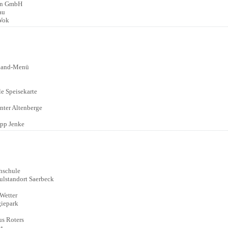
nn GmbH
au
Wok
:
land-Menü
e Speisekarte
:
nter Altenberge
ipp Jenke
:
hschule
lstandort Saerbeck
 Wetter
iepark
:
s Roters
t