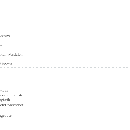
k
:
Archive
ße
:
rten Westfalen
hinweis
:
lekom
ersonaldienste
gistik
ötter Warendorf
ngebote