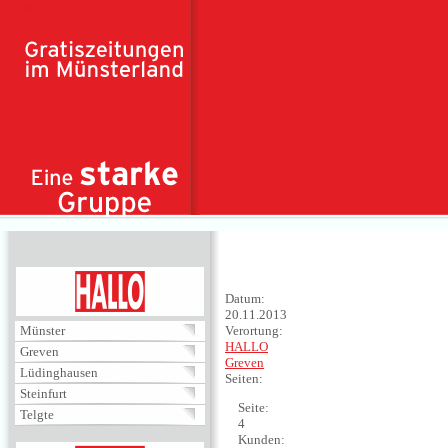
Direkt zum Inhalt
HALLO
Datum:
20.11.2013
Münster
Verortung:
HALLO
Greven
Greven
Lüdinghausen
Seiten:
Steinfurt
Seite:
Telgte
4
Kunden: