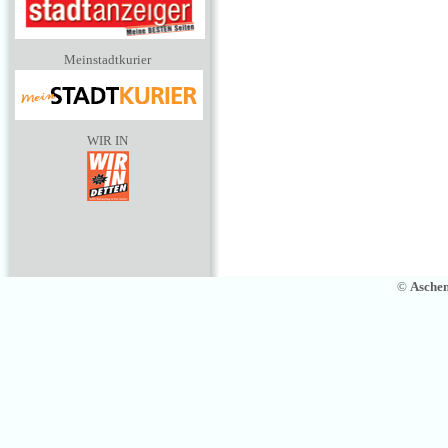
Meinstadtkurier
WIR IN
©
Asche