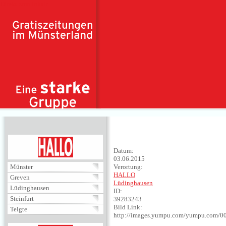
Direkt zum Inhalt
HALLO
Datum:
03.06.2015
Münster
Verortung:
HALLO
Greven
Lüdinghausen
Lüdinghausen
ID:
Steinfurt
39283243
Bild Link:
Telgte
http://images.yumpu.com/yumpu.com/0