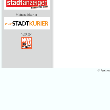
Meinstadtkurier
WIR IN
©
Asche