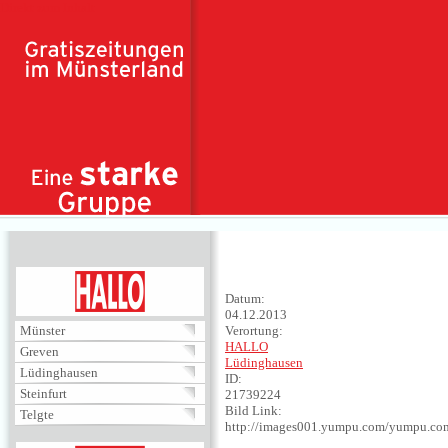
Direkt zum Inhalt
HALLO
Datum:
04.12.2013
Münster
Verortung:
HALLO
Greven
Lüdinghausen
Lüdinghausen
ID:
Steinfurt
21739224
Bild Link:
Telgte
http://images001.yumpu.com/yumpu.co