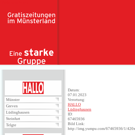
Direkt zum Inhalt
HALLO
Datum:
07.01.2023
Münster
Verortung:
HALLO
Greven
Lüdinghausen
Lüdinghausen
ID:
Steinfurt
67465936
Bild Link:
Telgte
http://img.yumpu.com/67465936/1/420