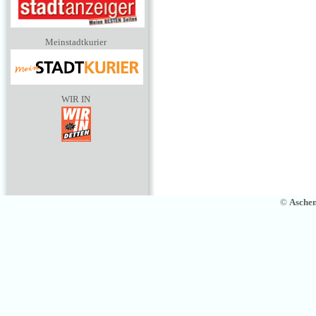
Meinstadtkurier
WIR IN
©
Asche