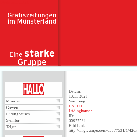
Direkt zum Inhalt
HALLO
Datum:
13.11.2021
Münster
Verortung:
HALLO
Greven
Lüdinghausen
Lüdinghausen
ID:
Steinfurt
65977531
Bild Link:
Telgte
http://img.yumpu.com/65977531/1/420