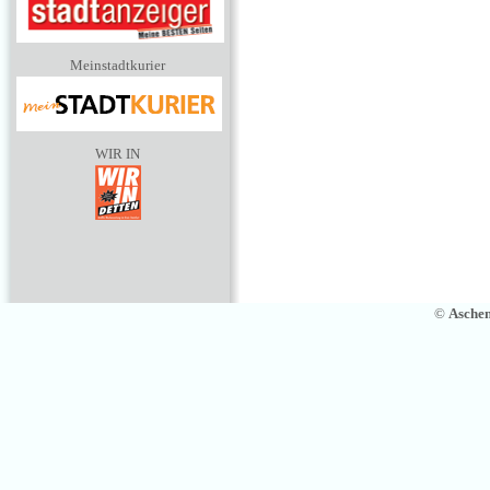
Meinstadtkurier
WIR IN
©
Asche