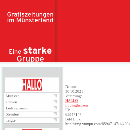
Direkt zum Inhalt
HALLO
Datum:
30.10.2021
Münster
Verortung:
HALLO
Greven
Lüdinghausen
Lüdinghausen
ID:
Steinfurt
65947147
Bild Link:
Telgte
http://img.yumpu.com/65947147/1/420