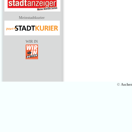
Meinstadtkurier
WIR IN
©
Asche