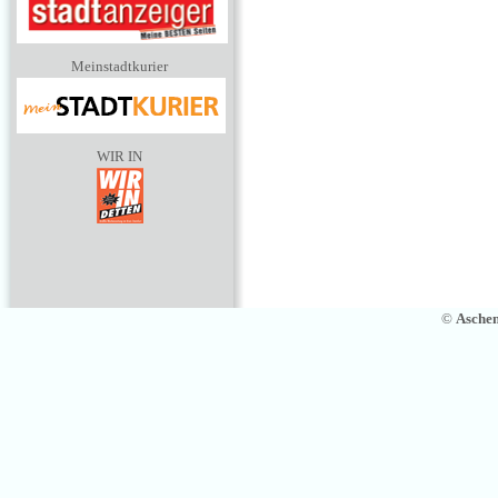
Meinstadtkurier
WIR IN
©
Asche