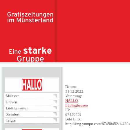
Direkt zum Inhalt
HALLO
Datum:
31.12.2022
Münster
Verortung:
HALLO
Greven
Lüdinghausen
Lüdinghausen
ID:
Steinfurt
67450452
Bild Link:
Telgte
http://img.yumpu.com/67450452/1/420