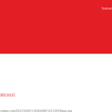
Startsei
8
NORD WEST
g.yumpu.com/62215420/1/420x640/14112018msn.jpg