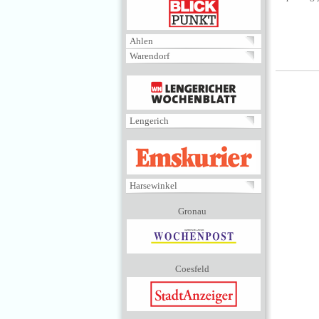
BLICKPUNKT
Ahlen
Warendorf
MENÜ
Lengerich
EMSKURIER
Harsewinkel
Gronau
Coesfeld