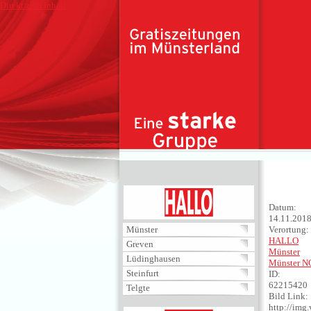
Direkt zum Inhalt
HALLO
Datum:
14.11.201
Münster
Verortung:
HALLO
Greven
Münster
Lüdinghausen
Münster 
Steinfurt
ID:
62215420
Telgte
Bild Link:
http://im