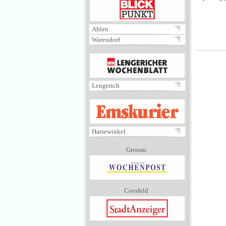
BLICKPUNKT
Ahlen
Warendorf
MENÜ
Lengerich
EMSKURIER
Harsewinkel
Gronau
Coesfeld