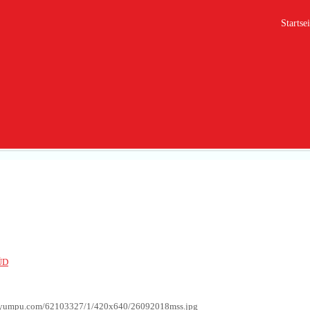
Startsei
8
ÜD
g.yumpu.com/62103327/1/420x640/26092018mss.jpg