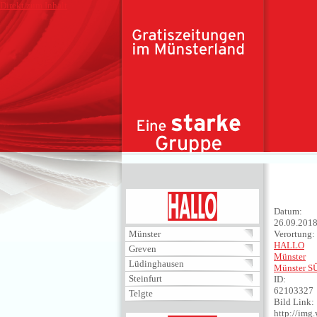
Direkt zum Inhalt
HALLO
Datum:
26.09.201
Münster
Verortung:
HALLO
Greven
Münster
Lüdinghausen
Münster S
Steinfurt
ID:
62103327
Telgte
Bild Link:
http://im