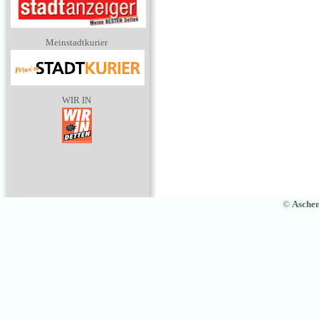
Meinstadtkurier
WIR IN
©
Asche