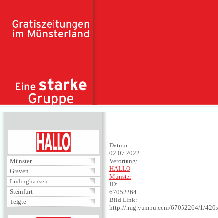
Direkt zum Inhalt
HALLO
Datum:
02.07.2022
Münster
Verortung:
HALLO
Greven
Münster
Lüdinghausen
ID:
Steinfurt
67052264
Bild Link:
Telgte
http://img.yumpu.com/67052264/1/420