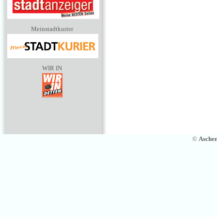
Meinstadtkurier
WIR IN
©
Asche