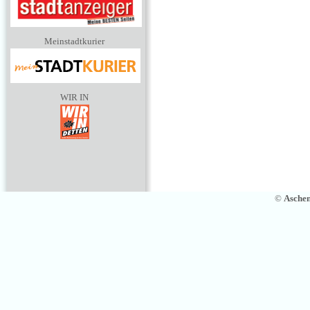
Meinstadtkurier
WIR IN
©
Asche