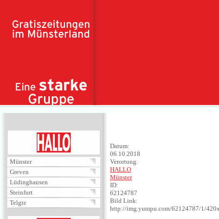
Direkt zum Inhalt
HALLO
Datum:
06.10.2018
Münster
Verortung:
HALLO
Greven
Münster
Lüdinghausen
ID:
Steinfurt
62124787
Bild Link:
Telgte
http://img.yumpu.com/62124787/1/420